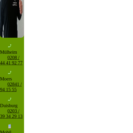
Mülheim
0208 /
44 41 92 77
Moers
02841 /
94 15 55
Duisburg
0203 /
39 34 29 13
Mobil